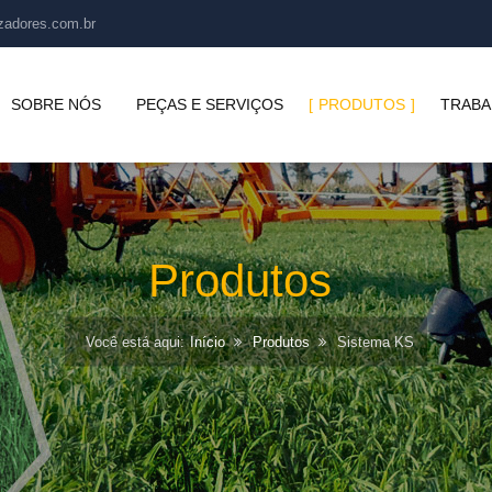
zadores.com.br
SOBRE NÓS
PEÇAS E SERVIÇOS
PRODUTOS
TRABA
Sistema KS
Starker 1.500 Hidro 4x4
Produtos
Starker 2.000 Classic 4x2
Você está aqui:
Início
Produtos
Sistema KS
Starker 2.000 Automatic 
Starker 2.000 Evolution 4
Starker 2.500 Premium 4