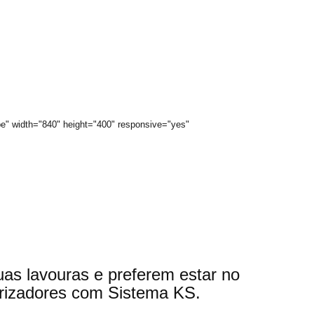
 width="840" height="400" responsive="yes"
uas lavouras e preferem estar no
erizadores com Sistema KS.