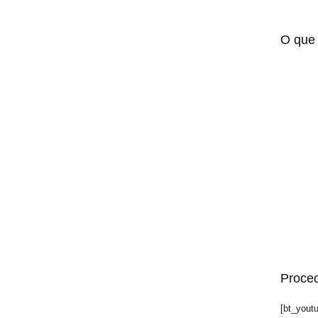
O que 
Proced
[bt_yout