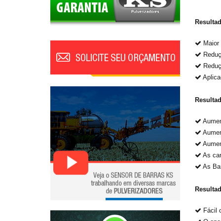
Resultad
Maior 
Reduçã
Reduçã
Aplica
Resultad
Aument
Aument
Aument
As car
As Bar
Resulta
Fácil 