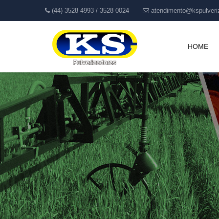
(44) 3528-4993 / 3528-0024
atendimento@kspulveri
HOME