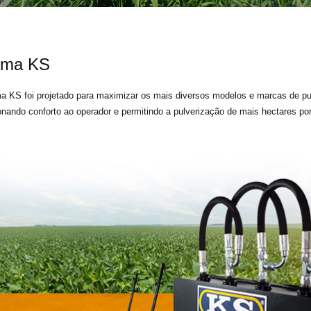
Starker Supremo 2500R 4
Kit Bico de Cerca
ema KS
Barras Universal KS
a KS foi projetado para maximizar os mais diversos modelos e marcas de pul
Acionamento de Lona do G
onando conforto ao operador e permitindo a pulverização de mais hectares po