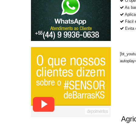
O oper
As bar
Aplica
Fácil 
Evita 
[bt_yout
autoplay
Agri