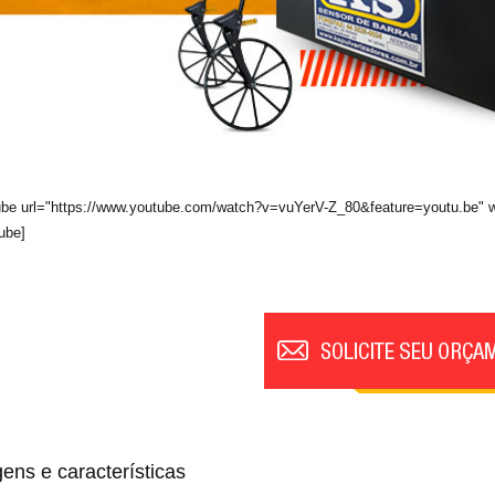
ube url="https://www.youtube.com/watch?v=vuYerV-Z_80&feature=youtu.be" w
ube]
ens e características