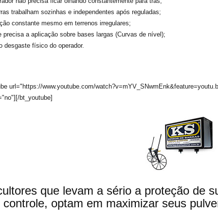
ador não precisa ficar olhando constantemente para trás;
ras trabalham sozinhas e independentes após reguladas;
ção constante mesmo em terrenos irregulares;
e precisa a aplicação sobre bases largas (Curvas de nível);
o desgaste físico do operador.
ube url="https://www.youtube.com/watch?v=mYV_SNwmEnk&feature=youtu.be"
="no"][/bt_youtube]
cultores que levam a sério a proteção de s
controle, optam em maximizar seus pulv